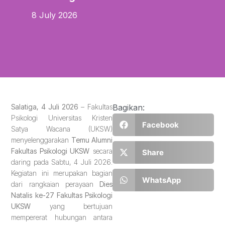
8 July 2026
Salatiga, 4 Juli 2026
– Fakultas
Bagikan:
Psikologi Universitas Kristen
Facebook
Satya Wacana (UKSW)
menyelenggarakan
Temu Alumni
Fakultas Psikologi UKSW
secara
Share
daring pada Sabtu, 4 Juli 2026.
Kegiatan ini merupakan bagian
WhatsApp
dari rangkaian perayaan
Dies
Natalis ke-27 Fakultas Psikologi
UKSW
yang bertujuan
mempererat hubungan antara