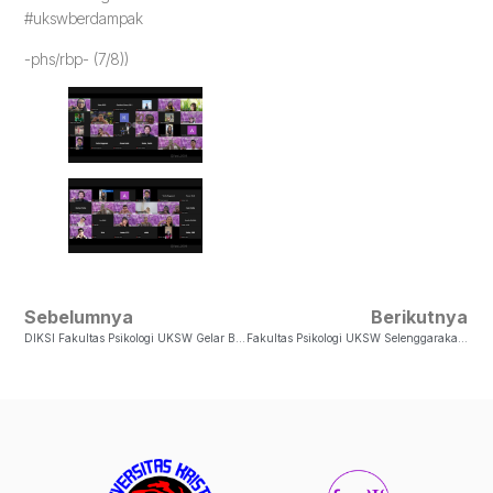
#ukswberdampak
-phs/rbp- (7/8))
Sebelumnya
Berikutnya
DIKSI Fakultas Psikologi UKSW Gelar Bedah Buku The Quiet Miracle, Menghadirkan Perspektif Psikologi Dan Kesehatan
Fakultas Psikologi UKSW Selenggarakan Workshop Dan Kuliah Tamu Internasional Bahas Metode Delphi Dalam Penelitian