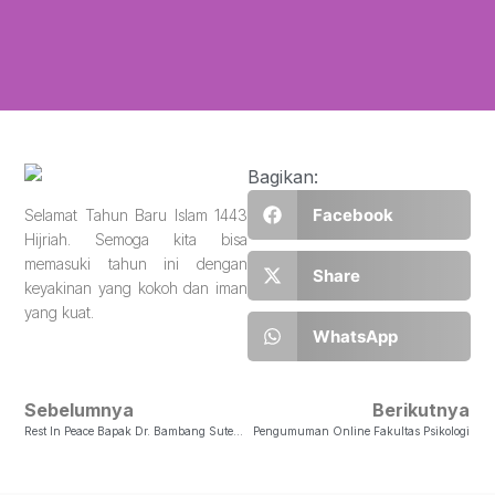
Bagikan:
Facebook
Selamat Tahun Baru Islam 1443
Hijriah. Semoga kita bisa
memasuki tahun ini dengan
Share
keyakinan yang kokoh dan iman
yang kuat.
WhatsApp
Sebelumnya
Berikutnya
Rest In Peace Bapak Dr. Bambang Suteng Sulasmono, M.Si. Ketua Yayasan Perguruan Tinggi Kristen Satya Wacana
Pengumuman Online Fakultas Psikologi