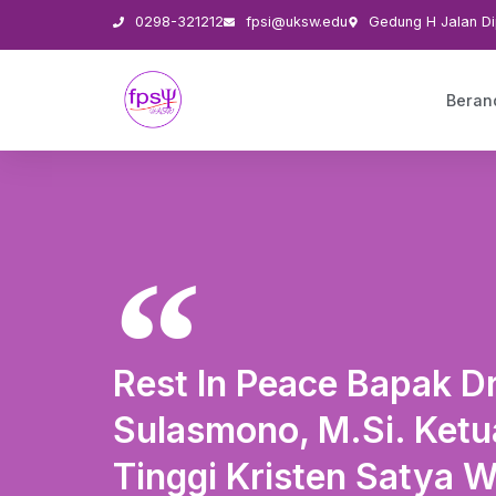
0298-321212
fpsi@uksw.edu
Gedung H Jalan Di
Beran
Rest In Peace Bapak D
Sulasmono, M.Si. Ket
Tinggi Kristen Satya 