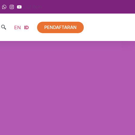
List Item
EN
ID
PENDAFTARAN