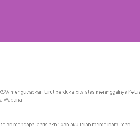
UKSW mengucapkan turut berduka cita atas meninggalnya Ketu
tya Wacana
 telah mencapai garis akhir dan aku telah memelihara iman.