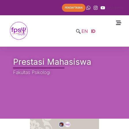
List Item
PENDAFTARAN
EN
ID
Prestasi Mahasiswa
Fakultas Psikologi