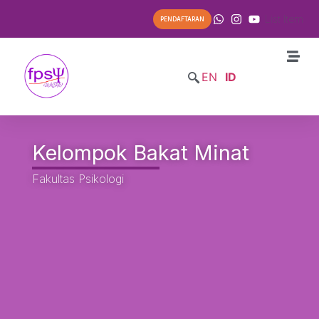
List Item
PENDAFTARAN
EN
ID
Kelompok Bakat Minat
Fakultas Psikologi