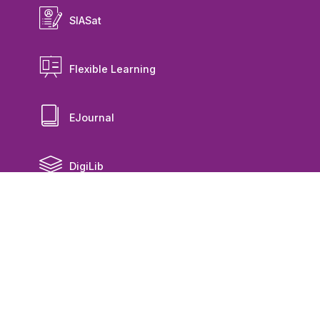
SIASat
Flexible Learning
EJournal
DigiLib
Repository
Risat