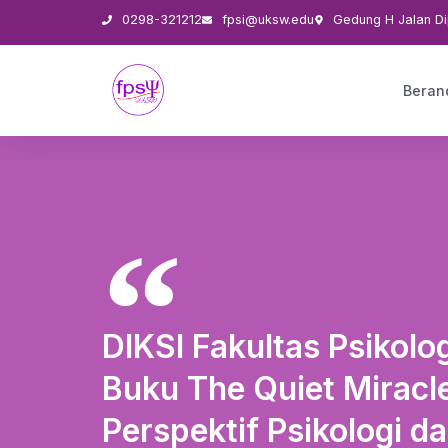
0298-321212
fpsi@uksw.edu
Gedung H Jalan Di
Beran
DIKSI Fakultas Psikol
Buku The Quiet Miracl
Perspektif Psikologi d