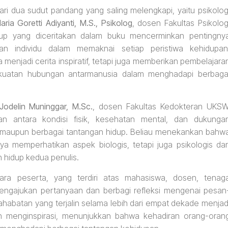
ari dua sudut pandang yang saling melengkapi, yaitu psikolog
aria Goretti Adiyanti, M.S., Psikolog
, dosen Fakultas Psikolog
p yang diceritakan dalam buku mencerminkan pentingny
uan individu dalam memaknai setiap peristiwa kehidupan
menjadi cerita inspiratif, tetapi juga memberikan pembelajara
ekuatan hubungan antarmanusia dalam menghadapi berbaga
 Jodelin Muninggar, M.Sc.
, dosen Fakultas Kedokteran UKSW
n antara kondisi fisik, kesehatan mental, dan dukunga
 maupun berbagai tantangan hidup. Beliau menekankan bahw
ya memperhatikan aspek biologis, tetapi juga psikologis da
 hidup kedua penulis.
 Para peserta, yang terdiri atas mahasiswa, dosen, tenag
mengajukan pertanyaan dan berbagi refleksi mengenai pesan
habatan yang terjalin selama lebih dari empat dekade menjad
n menginspirasi, menunjukkan bahwa kehadiran orang-oran