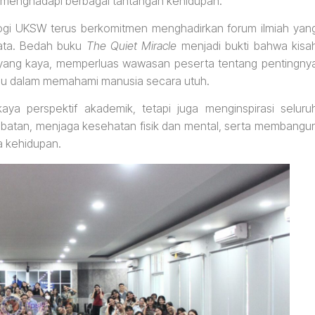
 menghadapi berbagai tantangan kehidupan.
ologi UKSW terus berkomitmen menghadirkan forum ilmiah yan
ata. Bedah buku
The Quiet Miracle
menjadi bukti bahwa kisa
 yang kaya, memperluas wawasan peserta tentang pentingny
in ilmu dalam memahami manusia secara utuh.
aya perspektif akademik, tetapi juga menginspirasi seluru
abatan, menjaga kesehatan fisik dan mental, serta membangu
a kehidupan.