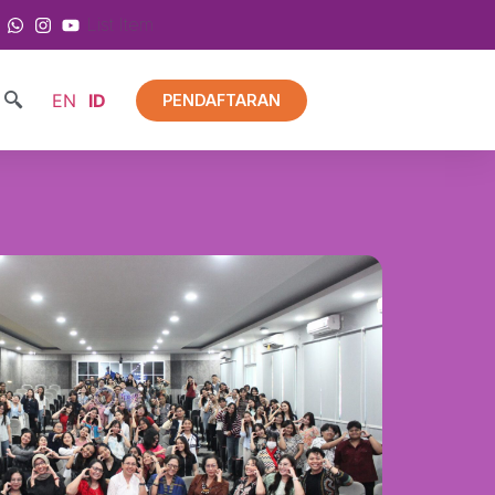
List Item
EN
ID
PENDAFTARAN