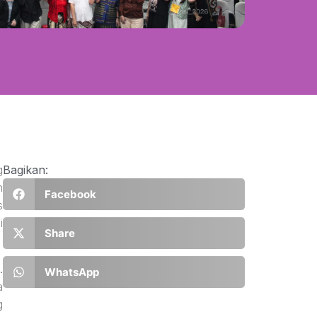
g
Bagikan:
h
Facebook
s
i
Share
.
WhatsApp
a
g