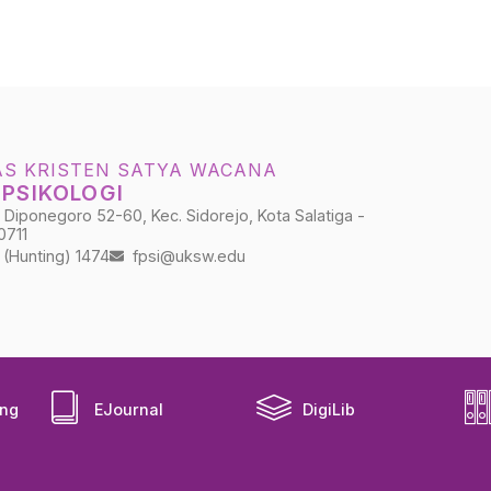
AS KRISTEN SATYA WACANA
 PSIKOLOGI
Diponegoro 52-60, Kec. Sidorejo, Kota Salatiga -
0711
(Hunting) 1474
fpsi@uksw.edu
ing
EJournal
DigiLib