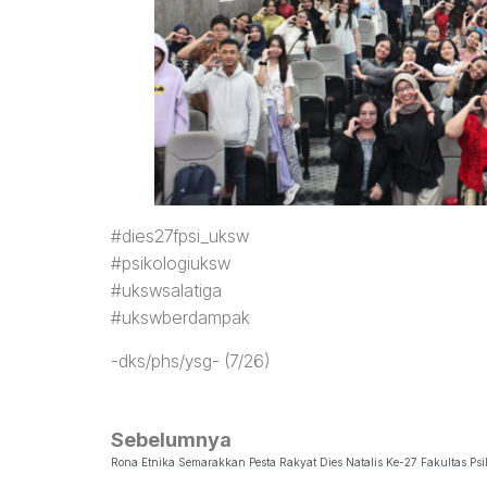
#dies27fpsi_uksw
#psikologiuksw
#ukswsalatiga
#ukswberdampak
-dks/phs/ysg- (7/26)
Sebelumnya