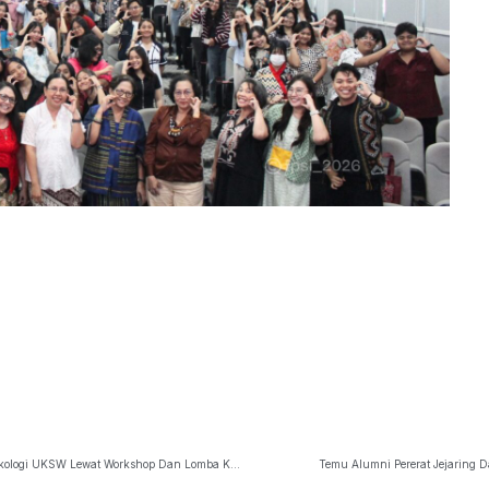
Rona Etnika Semarakkan Pesta Rakyat Dies Natalis Ke-27 Fakultas Psikologi UKSW Lewat Workshop Dan Lomba Kreasi Aksesori
Temu Alumni Pererat Jejaring