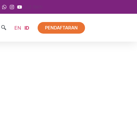
List Item
EN
ID
PENDAFTARAN