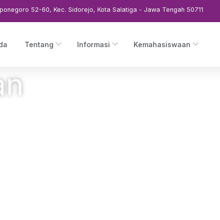
ponegoro 52-60, Kec. Sidorejo, Kota Salatiga - Jawa Tengah 50711
da
Tentang
Informasi
Kemahasiswaan
an