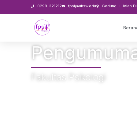
0298-321212
fpsi@uksw.edu
Gedung H Jalan Di
Beran
Pengumum
Fakultas Psikologi