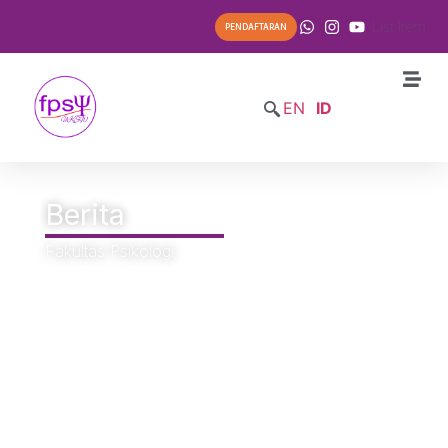
List Item
PENDAFTARAN
EN
ID
Berita
Fakultas Psikologi